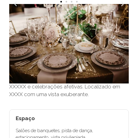
Locação a partir de
Capacidade
R$ Consulte
XXX convidados
O Espaço XXXXX é o local perfeito para o seu
grande dia. Único, amplo e encantador, capaz de
proporcionar total conforto para os anfitriões e
experiências incríveis para os convidados. O
XXXXX é um espaço de eventos destinado a
XXXXX e celebrações afetivas. Localizado em
XXXX com uma vista exuberante.
Espaço
Salões de banquetes, pista de dança,
estacionamento, vista privilegiada.