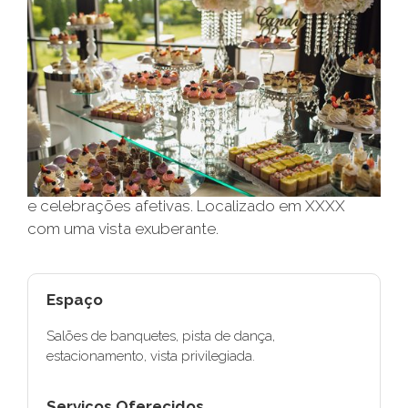
Locação a partir de
Capacidade
R$ Consulte
XXX convidados
O Salão XXXXX é o local perfeito para o seu
grande dia. Único, amplo e encantador, capaz de
proporcionar total conforto para os anfitriões e
experiências incríveis para os convidados. O
XXXXX é um salão de festas destinado a XXXXX
e celebrações afetivas. Localizado em XXXX
com uma vista exuberante.
Espaço
Salões de banquetes, pista de dança,
estacionamento, vista privilegiada.
Serviços Oferecidos