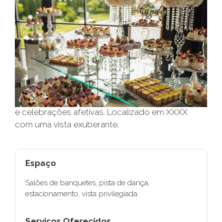
Locação a partir de
Capacidade
R$ Consulte
XXX convidados
O Salão XXXXX é o local perfeito para o seu
grande dia. Único, amplo e encantador, capaz de
proporcionar total conforto para os anfitriões e
experiências incríveis para os convidados. O
XXXXX é um salão de festas destinado a XXXXX
e celebrações afetivas. Localizado em XXXX
com uma vista exuberante.
Espaço
Salões de banquetes, pista de dança,
estacionamento, vista privilegiada.
Serviços Oferecidos